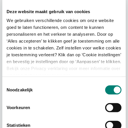
Deze website maakt gebruik van cookies
by TextielMuseum
We gebruiken verschillende cookies om onze website
goed te laten functioneren, om content te kunnen
Onder de naam
by TextielMuseum
creëren we
personaliseren en het verkeer te analyseren. Door op
interieurtextiel met de kwaliteit én de beleving van
‘Alles accepteren’ te klikken geef je toestemming om alle
topdesign. Deze producten zijn een ode aan het
cookies in te schakelen. Zelf instellen voor welke cookies
bijzondere maakproces van textiel, dat zich
je toestemming verleent? Klik dan op ‘Cookie instellingen’
volledig afspeelt in onze specialistische
en bevestig je instellingen door op ‘Aanpassen’ te klikken.
werkplaats: het TextielLab. Topontwerpers van
Bekijk onze Privacy verklaring voor meer informatie over
internationale allure, onze textielspecialisten en de
omgang met persoonsgegevens.
hightech machines in het lab zijn de helden van ons
Toestemmingsselectie
verhaal.
Noodzakelijk
Ontdek onze producten in
de TextielShop
of
bestel ze via
de webshop
.
Voorkeuren
Foto door Ronald Smits
Statistieken