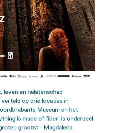
, leven en nalatenschap
 verteld op drie locaties in
Noordbrabants Museum en het
ything
is made of fiber’ is onderdeel
 groter, grootst -
Magdalena