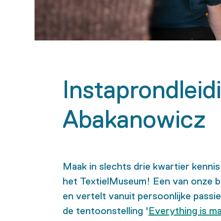
Instaprondleid
Abakanowicz
Maak in slechts drie kwartier kenn
het
TextielMuseum
! Een van onze b
en vertelt vanuit persoonlijke passi
de tentoonst
elling '
Everything is ma