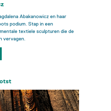
cz
 Magdalena Abakanowicz en haar
oots podium. Stap in een
ntale textiele sculpturen die de
en vervagen.
ootst