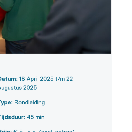
Datum
:
18 April 2025
t/m 22
Augustus 2025
type
:
Rondleiding
Tijdsduur
:
45 min
Prijs
:
€ 5,- p.p. (excl. entree) -