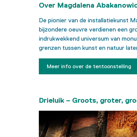
Over Magdalena Abakanowi
De pionier van de installatiekunst
bijzondere oeuvre verdienen een gr
indrukwekkend universum van monume
grenzen tussen kunst en natuur lat
Meer info over de tentoonstelling
Drieluik – Groots, groter, gr