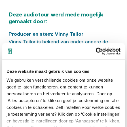
Deze audiotour werd mede mogelijk
gemaakt door:
Producer en stem: Vinny Tailor
Vinny Tailor is bekend van onder andere de
NPO Radio 2 Podcast 'Domme Vragen Bestaan
Wel' en 'Onderbelichte geschiedenis' van het
Amsterdamse 4 en 5 mei comité.
Deze website maakt gebruik van cookies
Research: Merel Kamp
We gebruiken verschillende cookies om onze website
Merel Kamp is schrijver, maker en docent aan
goed te laten functioneren, om content te kunnen
de Koninklijke Academie voor Beeldende
personaliseren en het verkeer te analyseren. Door op
‘Alles accepteren’ te klikken geef je toestemming om alle
Kunsten. Ze schrijft voor onder andere
cookies in te schakelen. Zelf instellen voor welke cookies
Trouw, NRC en De Groene Amsterdammer.
je toestemming verleent? Klik dan op ‘Cookie instellingen’
en bevestig je instellingen door op ‘Aanpassen’ te klikken.
Script: Anne Dilven